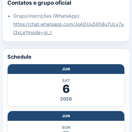
Contatos e grupo oficial
Grupo/inscrições (WhatsApp):
https://chat.whatsapp.com/JoADUu5958u7ULy7u
I3xLe?mode=gi_t
Schedule
JUN
SAT
6
2026
JUN
SUN